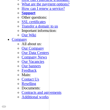
What are the payment options?
How can I renew a service?
Support
Other questions:
SSL certificates
Transfer a domain to us
Important information:
Our Wiki
Company
All about us:
Our Company
Our Data Centers
Company News
Our Vacancies
Our banners
Feedback
Main:
Contact Us
Reselling
Documents:
Contracts and agreements
Additional works