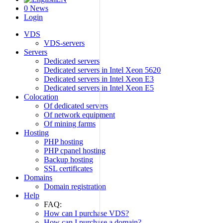
0
News
Login
VDS
VDS-servers
Servers
Dedicated servers
Dedicated servers in Intel Xeon 5620
Dedicated servers in Intel Xeon E3
Dedicated servers in Intel Xeon E5
Colocation
Of dedicated servers
Of network equipment
Of mining farms
Hosting
PHP hosting
PHP cpanel hosting
Backup hosting
SSL certificates
Domains
Domain registration
Help
FAQ:
How can I purchase VDS?
How can I purchase a domain?