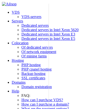
Skip
to
VDS
content
VDS-servers
Servers
Dedicated servers
Dedicated servers in Intel Xeon 5620
Dedicated servers in Intel Xeon E3
Dedicated servers in Intel Xeon E5
Colocation
Of dedicated servers
Of network equipment
Of mining farms
Hosting
PHP hosting
PHP cpanel hosting
Backup hosting
SSL certificates
Domains
Domain registration
Help
FAQ:
How can I purchase VDS?
How can I purchase a domain?
What are the payment options?