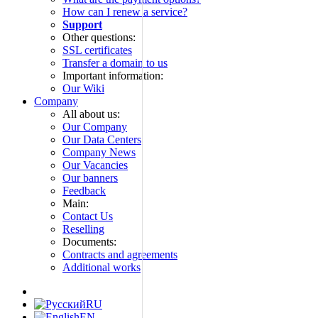
How can I renew a service?
Support
Other questions:
SSL certificates
Transfer a domain to us
Important information:
Our Wiki
Company
All about us:
Our Company
Our Data Centers
Company News
Our Vacancies
Our banners
Feedback
Main:
Contact Us
Reselling
Documents:
Contracts and agreements
Additional works
RU
EN